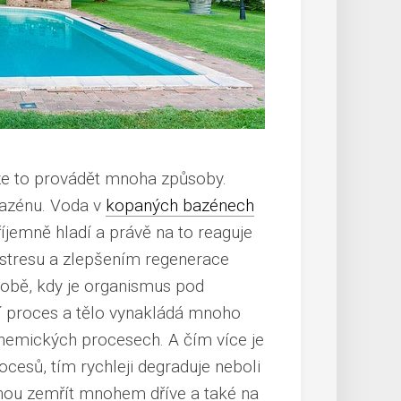
lze to provádět mnoha způsoby.
bazénu. Voda v
kopaných bazénech
íjemně hladí a právě na to reaguje
 stresu a zlepšením regenerace
 době, kdy je organismus pod
í proces a tělo vynakládá mnoho
chemických procesech. A čím více je
esů, tím rychleji degraduje neboli
mohou zemřít mnohem dříve a také na