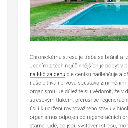
Chronickému stresu je třeba se bránit a 
Jedním z těch nejúčinnějších je pobyt v 
na klíč za cenu
dle ceníku nadlehčuje a př
naše citlivá nervová soustava zmírněním
organismu. Je důležité si uvědomit, že v
stresovým tlakem, přeruší se regeneračn
úsilí k udržení rovnovážného stavu v bio
organismus odpojen od regeneračních proc
stárne. Lidé, co jsou vystaveni stresu, 