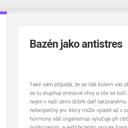
Bazén jako antistres
Také vám připadá, že se lidé kolem vás z
se tu stupňují stresové vlivy a vše se t
nejen v naší zemi dobře daří takzvanému 
nebezpečný jev, který může vyústit až v
hormony náš organismus vylučuje při obča
poškozením, a jestliže tento proces fungu