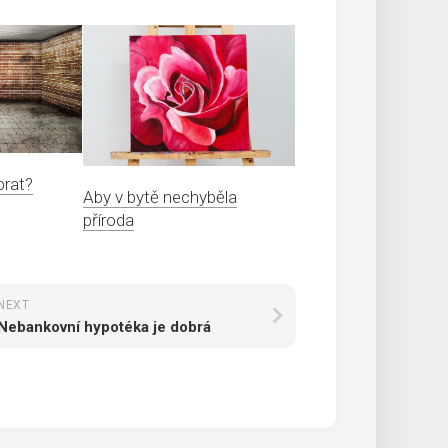
brat?
Aby v bytě nechyběla
příroda
NEXT
Nebankovní hypotéka je dobrá