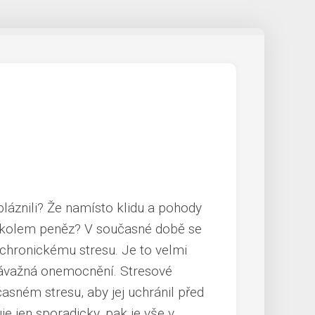
bláznili? Že namísto klidu a pohody
očí kolem peněz? V současné době se
chronickému stresu. Je to velmi
 závažná onemocnění. Stresové
sném stresu, aby jej uchránil před
je jen sporadicky, pak je vše v