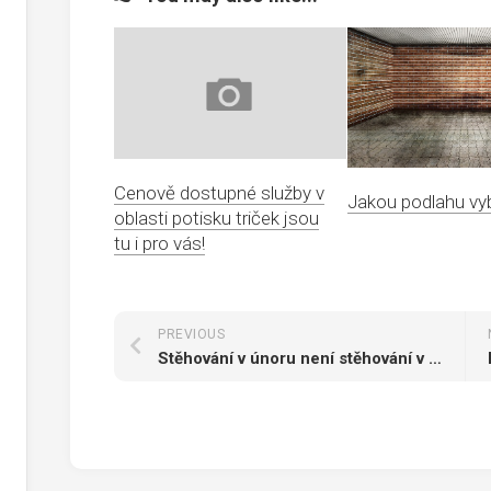
Cenově dostupné služby v
Jakou podlahu vy
oblasti potisku triček jsou
tu i pro vás!
PREVIOUS
Stěhování v únoru není stěhování v létě