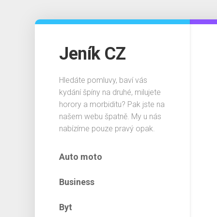
Skip
to
content
Jeník CZ
Hledáte pomluvy, baví vás
kydání špíny na druhé, milujete
horory a morbiditu? Pak jste na
našem webu špatně. My u nás
nabízíme pouze pravý opak.
Auto moto
Business
Byt