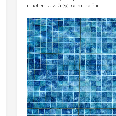
mnohem závažnější onemocnění.