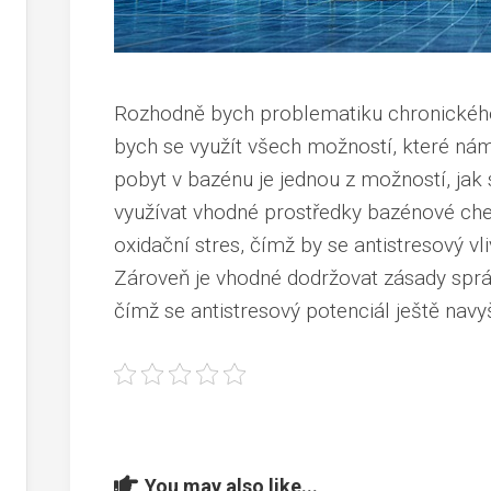
Rozhodně bych problematiku chronického
bych se využít všech možností, které nám 
pobyt v bazénu je jednou z možností, jak si
využívat vhodné prostředky bazénové che
oxidační stres, čímž by se antistresový vli
Zároveň je vhodné dodržovat zásady sprá
čímž se antistresový potenciál ještě navy
You may also like...