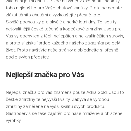
zklamáni jejími chuti. Je zde na výběr z excelentní nabídky
toho nejlepšího pro Vaše chuťové kanálky. Proto se nechte
zlákat těmito chutěmi a vyzkoušejte přesně toto.
Skvělé pochoutky pro skvělé a horké letní dny. To jsou ty
nejkvalitnější české točené a kopečkové
zmrzliny
. Jsou pro
Vás vyrobeny jen z těch nejlepších a nejkvalitnějších surovin,
a proto si získají srdce každého našeho zákazníka po celý
život. Proto navštivte naše stránky a objednejte si přesně
podle svých představ.
Nejlepší značka pro Vás
Nejlepší značka pro vás znamená pouze Adria Gold. Jsou to
české zmrzliny té nejvyšší kvality. Zabývá se výrobou
zmrzliny zaměřené na vyšší kvalitu svých produktů.
Gastroservis se také zajištěn pro naše mražené a chlazené
výrobky.