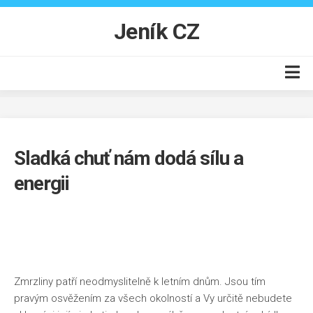
Skip
to
Jeník CZ
content
Auto moto
Business
Sladká chuť nám dodá sílu a
Byt
energii
Finance
Online
Produkty
Vzdělání
Zmrzliny patří neodmyslitelně k letním dnům. Jsou tím
pravým osvěžením za všech okolností a Vy určitě nebudete