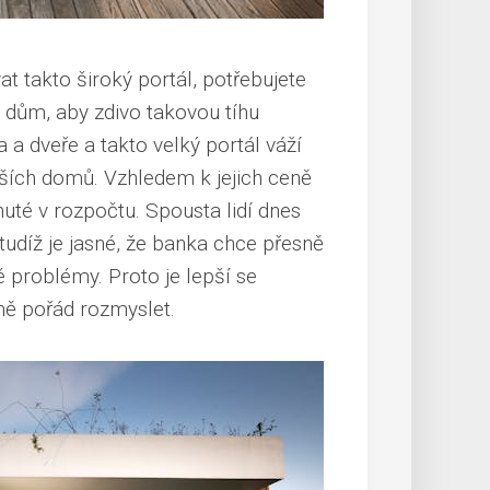
at takto široký portál, potřebujete
 dům, aby zdivo takovou tíhu
a a dveře a takto velký portál váží
ětších domů. Vzhledem k jejich ceně
nuté v rozpočtu. Spousta lidí dnes
udíž je jasné, že banka chce přesně
 problémy. Proto je lepší se
eně pořád rozmyslet.