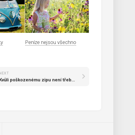
ky
Peníze nejsou všechno
NEXT
Kvůli poškozenému zipu není třeba věc vyhazovat