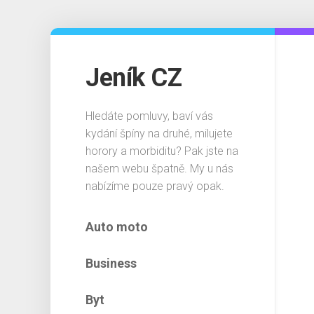
Skip
to
content
Jeník CZ
Hledáte pomluvy, baví vás
kydání špíny na druhé, milujete
horory a morbiditu? Pak jste na
našem webu špatně. My u nás
nabízíme pouze pravý opak.
Auto moto
Business
Byt