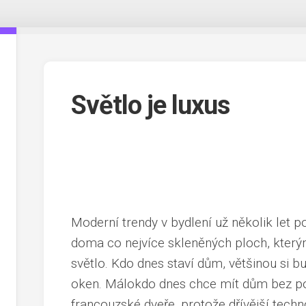
Světlo je luxus
Moderní trendy v bydlení už několik let po
doma co nejvíce skleněných ploch, kter
světlo. Kdo dnes staví dům, většinou si b
oken. Málokdo dnes chce mít dům bez por
francouzské dveře, protože dřívější tec