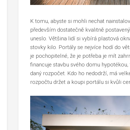
K tomu, abyste si mohli nechat nainstalov
především dostatečně kvalitně postavený
uneslo. Většina lidí si vybírá plastová okn
stovky kilo. Portály se nejvíce hodí do v
je pochopitelné, že je potřeba je mít zahr
financuje stavbu svého domu hypotékou, t
daný rozpočet. Kdo ho nedodrží, má velké
rozpočtu držet a koupi portálu si kvůli c