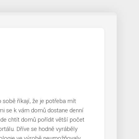
 sobě říkají, že je potřeba mít
ými se k vám domů dostane denní
ude chtít domů pořídit větší počet
tálu. Dříve se hodně vyráběly
hnologie ve výrobě neumožňovaly