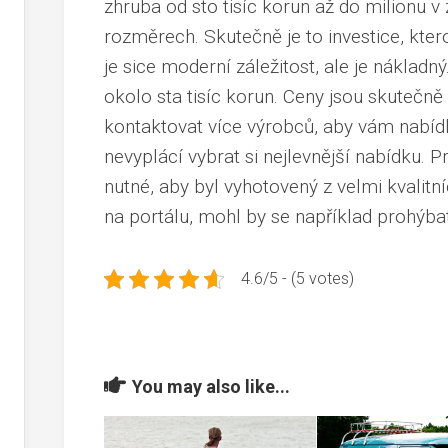
zhruba od sto tisíc korun až do milionu v 
rozměrech. Skutečně je to investice, ktero
je sice moderní záležitost, ale je nákladný
okolo sta tisíc korun. Ceny jsou skutečně 
kontaktovat více výrobců, aby vám nabídl
nevyplácí vybrat si nejlevnější nabídku. Pr
nutné, aby byl vyhotovený z velmi kvalitn
na portálu, mohl by se například prohýbat
4.6/5 - (5 votes)
You may also like...