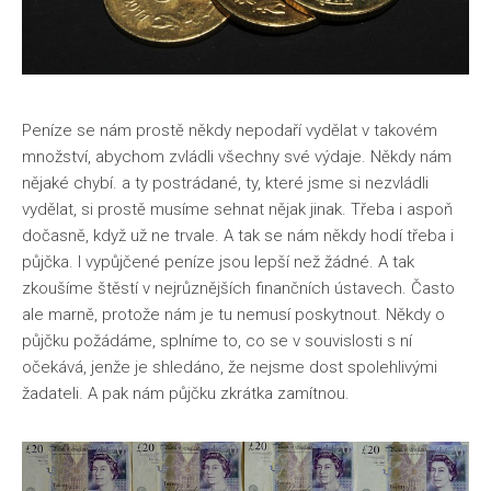
Peníze se nám prostě někdy nepodaří vydělat v takovém
množství, abychom zvládli všechny své výdaje. Někdy nám
nějaké chybí. a ty postrádané, ty, které jsme si nezvládli
vydělat, si prostě musíme sehnat nějak jinak. Třeba i aspoň
dočasně, když už ne trvale. A tak se nám někdy hodí třeba i
půjčka. I vypůjčené peníze jsou lepší než žádné. A tak
zkoušíme štěstí v nejrůznějších finančních ústavech. Často
ale marně, protože nám je tu nemusí poskytnout. Někdy o
půjčku požádáme, splníme to, co se v souvislosti s ní
očekává, jenže je shledáno, že nejsme dost spolehlivými
žadateli. A pak nám půjčku zkrátka zamítnou.