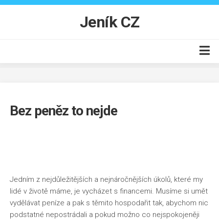
Skip
to
Jeník CZ
content
Auto moto
Business
Bez peněz to nejde
Byt
Finance
Online
Produkty
Jedním z nejdůležitějších a nejnáročnějších úkolů, které my
Vzdělání
lidé v životě máme, je vycházet s financemi. Musíme si umět
vydělávat peníze a pak s těmito hospodařit tak, abychom nic
podstatné nepostrádali a pokud možno co nejspokojeněji