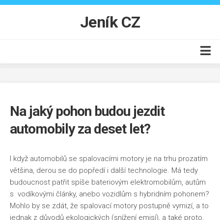
Skip
to
Jeník CZ
content
Auto moto
Business
Na jaký pohon budou jezdit
Byt
automobily za deset let?
Finance
Online
I když automobilů se spalovacími motory je na trhu prozatím
Produkty
většina, derou se do popředí i další technologie. Má tedy
Vzdělání
budoucnost patřit spíše bateriovým elektromobilům, autům
s vodíkovými články, anebo vozidlům s hybridním pohonem?
Mohlo by se zdát, že spalovací motory postupně vymizí, a to
jednak z důvodů ekologických (snížení emisí), a také proto,