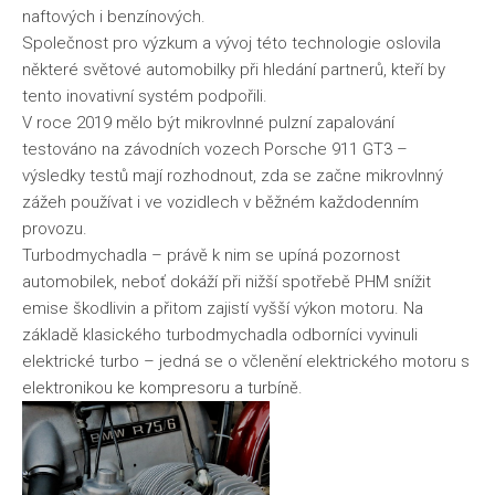
naftových i benzínových.
Společnost pro výzkum a vývoj této technologie oslovila
některé světové automobilky při hledání partnerů, kteří by
tento inovativní systém podpořili.
V roce 2019 mělo být mikrovlnné pulzní zapalování
testováno na závodních vozech Porsche 911 GT3 –
výsledky testů mají rozhodnout, zda se začne mikrovlnný
zážeh používat i ve vozidlech v běžném každodenním
provozu.
Turbodmychadla – právě k nim se upíná pozornost
automobilek, neboť dokáží při nižší spotřebě PHM snížit
emise škodlivin a přitom zajistí vyšší výkon motoru. Na
základě klasického turbodmychadla odborníci vyvinuli
elektrické turbo – jedná se o včlenění elektrického motoru s
elektronikou ke kompresoru a turbíně.