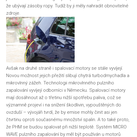
že ubývají zásoby ropy. Tudíž by ji měly nahradit obnovitelné
zdroje.
Avšak na druhé straně i spalovací motory se stále vyvíjejí.
Novou možnost jejich přežití slibují chytrá turbodmychadla a
mikrovlnný zážeh. Technologii mikrovlnného pulzního
zapalování vyvíjejí odborníci v Německu. Spalovací motory
mají dosáhnout až o třetinu nižší spotřebu paliva, což se
významně projeví i na snížení škodlivin, vypouštěných do
ovzduší – vývojáři tvrdí, že by emise mohly činit asi jen
čtvrtinu oproti současnému množství spalin. A to také proto,
že PHM se budou spalovat při nižší teplotě. Systém MICRO
WAVE pulzního zapalování by měl být používán u motorů