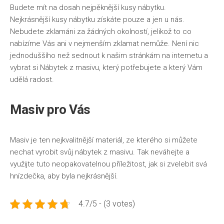
Budete mít na dosah nejpěknější kusy nábytku.
Nejkrásnější kusy nábytku získáte pouze a jen u nás.
Nebudete zklamáni za žádných okolností, jelikož to co
nabízíme Vás ani v nejmenším zklamat nemůže. Není nic
jednoduššího než sednout k našim stránkám na internetu a
vybrat si
Nábytek z masivu
, který potřebujete a který Vám
udělá radost.
Masiv pro Vás
Masiv je ten nejkvalitnější materiál, ze kterého si můžete
nechat vyrobit svůj nábytek z masivu. Tak neváhejte a
využijte tuto neopakovatelnou příležitost, jak si zvelebit svá
hnízdečka, aby byla nejkrásnější.
4.7/5 - (3 votes)