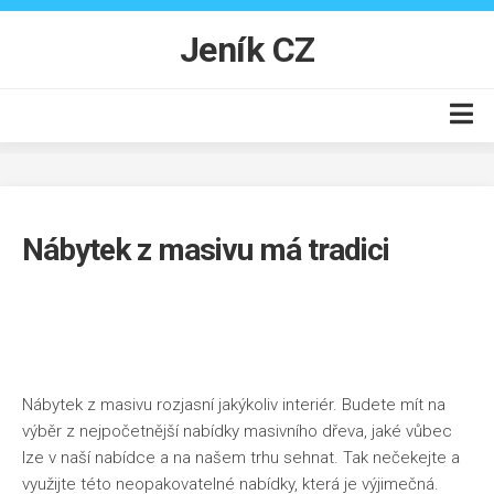
Skip
to
Jeník CZ
content
Auto moto
Business
Nábytek z masivu má tradici
Byt
Finance
Online
Produkty
Nábytek z masivu rozjasní jakýkoliv interiér. Budete mít na
Vzdělání
výběr z nejpočetnější nabídky masivního dřeva, jaké vůbec
lze v naší nabídce a na našem trhu sehnat. Tak nečekejte a
využijte této neopakovatelné nabídky, která je výjimečná.