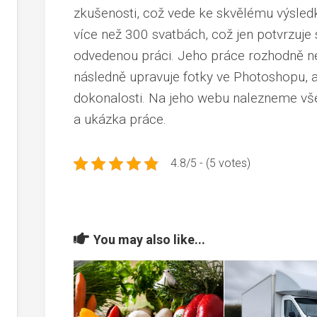
zkušenosti, což vede ke skvělému výsledk
více než 300 svatbách, což jen potvrzuje
odvedenou práci. Jeho práce rozhodně
n
následně upravuje fotky ve Photoshopu, a
dokonalosti. Na jeho webu nalezneme vše d
a ukázka práce
.
4.8/5 - (5 votes)
You may also like...