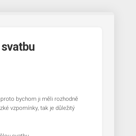
 svatbu
 a proto bychom ji měli rozhodně
ké vzpomínky, tak je důležitý
vělou svatbu