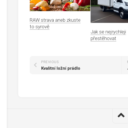
RAW strava aneb zkuste
to syrově
Jak se nejrychleji
přestěhovat
PREVIOUS
Kvalitní ložní prádlo