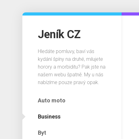
Skip
to
content
Jeník CZ
Hledáte pomluvy, baví vás
kydání špíny na druhé, milujete
horory a morbiditu? Pak jste na
našem webu špatně. My u nás
nabízíme pouze pravý opak.
Auto moto
Business
Byt