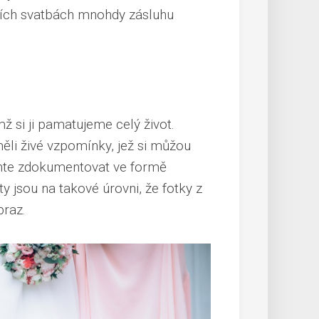
ších svatbách
mnohdy zásluhu
 si ji pamatujeme celý život.
li živé vzpomínky, jež si můžou
echte zdokumentovat ve formě
ty jsou na takové úrovni, že fotky z
braz.