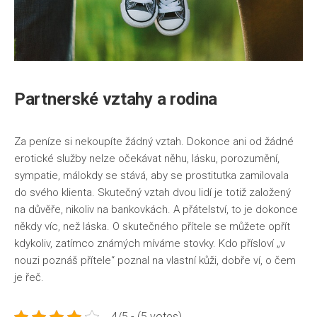
Partnerské vztahy a rodina
Za peníze si nekoupíte žádný vztah. Dokonce ani od žádné
erotické služby nelze očekávat něhu, lásku, porozumění,
sympatie, málokdy se stává, aby se prostitutka zamilovala
do svého klienta. Skutečný vztah dvou lidí je totiž založený
na důvěře, nikoliv na bankovkách. A přátelství, to je dokonce
někdy víc, než láska. O skutečného přítele se můžete opřít
kdykoliv, zatímco známých míváme stovky. Kdo přísloví „v
nouzi poznáš přítele“ poznal na vlastní kůži, dobře ví, o čem
je řeč.
4/5 - (5 votes)