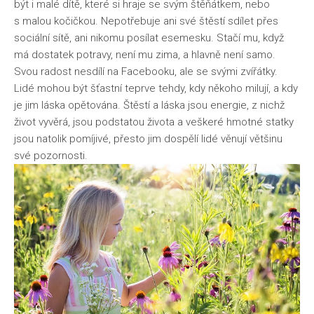
být i malé dítě, které si hraje se svým štěňátkem, nebo
s malou kočičkou. Nepotřebuje ani své štěstí sdílet přes
sociální sítě, ani nikomu posílat esemesku. Stačí mu, když
má dostatek potravy, není mu zima, a hlavně není samo.
Svou radost nesdílí na Facebooku, ale se svými zvířátky.
Lidé mohou být šťastní teprve tehdy, kdy někoho milují, a kdy
je jim láska opětována. Štěstí a láska jsou energie, z nichž
život vyvěrá, jsou podstatou života a veškeré hmotné statky
jsou natolik pomíjivé, přesto jim dospělí lidé věnují většinu
své pozornosti.