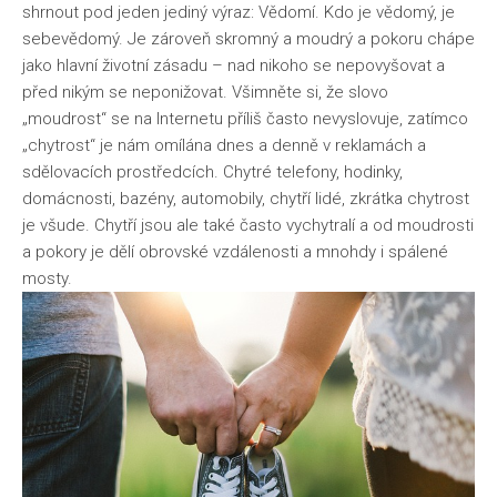
shrnout pod jeden jediný výraz: Vědomí. Kdo je vědomý, je
sebevědomý. Je zároveň skromný a moudrý a pokoru chápe
jako hlavní životní zásadu – nad nikoho se nepovyšovat a
před nikým se neponižovat. Všimněte si, že slovo
„moudrost“ se na Internetu příliš často nevyslovuje, zatímco
„chytrost“ je nám omílána dnes a denně v reklamách a
sdělovacích prostředcích. Chytré telefony, hodinky,
domácnosti, bazény, automobily, chytří lidé, zkrátka chytrost
je všude. Chytří jsou ale také často vychytralí a od moudrosti
a pokory je dělí obrovské vzdálenosti a mnohdy i spálené
mosty.