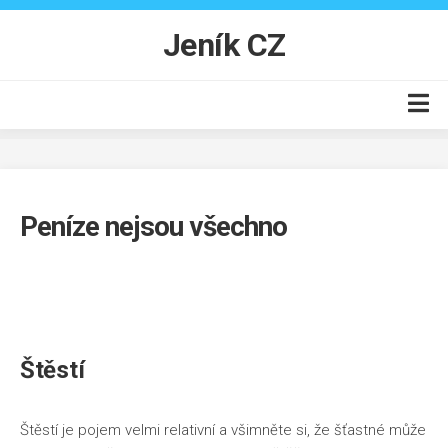
Skip
to
Jeník CZ
content
Auto moto
Business
Peníze nejsou všechno
Byt
Finance
Online
Produkty
Štěstí
Vzdělání
Štěstí je pojem velmi relativní a všimněte si, že šťastné může