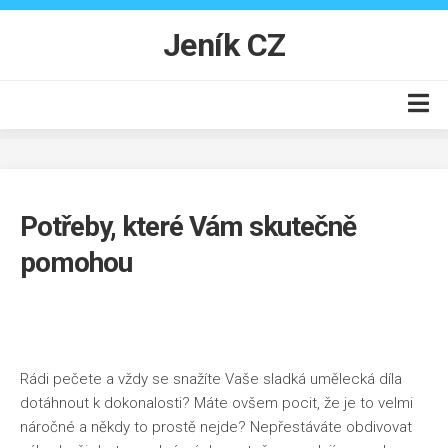
Skip
to
Jeník CZ
content
Auto moto
Business
Potřeby, které Vám skutečně
Byt
pomohou
Finance
Online
Produkty
Vzdělání
Rádi pečete a vždy se snažíte Vaše sladká umělecká díla
dotáhnout k dokonalosti? Máte ovšem pocit, že je to velmi
náročné a někdy to prostě nejde? Nepřestáváte obdivovat