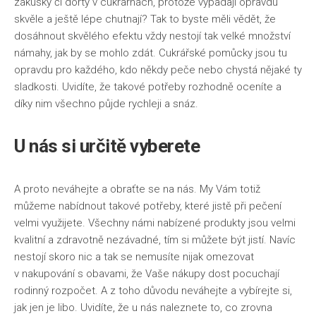
zákusky či dorty v cukrárnách, protože vypadají opravdu
skvěle a ještě lépe chutnají? Tak to byste měli vědět, že
dosáhnout skvělého efektu vždy nestojí tak velké množství
námahy, jak by se mohlo zdát.
Cukrářské pomůcky
jsou tu
opravdu pro každého, kdo někdy peče nebo chystá nějaké ty
sladkosti. Uvidíte, že takové potřeby rozhodně oceníte a
díky nim všechno půjde rychleji a snáz.
U nás si určitě vyberete
A proto neváhejte a obraťte se na nás. My Vám totiž
můžeme nabídnout takové potřeby, které jistě při pečení
velmi využijete. Všechny námi nabízené produkty jsou velmi
kvalitní a zdravotně nezávadné, tím si můžete být jistí. Navíc
nestojí skoro nic a tak se nemusíte nijak omezovat
v nakupování s obavami, že Vaše nákupy dost pocuchají
rodinný rozpočet. A z toho důvodu neváhejte a vybírejte si,
jak jen je libo. Uvidíte, že u nás naleznete to, co zrovna