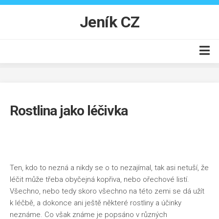
Skip
to
Jeník CZ
content
Auto moto
Business
Rostlina jako léčivka
Byt
Finance
Online
Produkty
Ten, kdo to nezná a nikdy se o to nezajímal, tak asi netuší, že
léčit může třeba obyčejná kopřiva, nebo ořechové listí.
Vzdělání
Všechno, nebo tedy skoro všechno na této zemi se dá užít
k léčbě, a dokonce ani ještě některé rostliny a účinky
neznáme. Co však známe je popsáno v různých