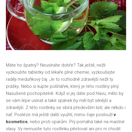
Máte ho špatný? Neusínáte dobře? Tak ještě, nežli
vyzkoušíte tabletky od lékaře plné chemie, vyzkoušejte
raději meduňkový čaj. Je to rozhodně zdravější nežli ty
prášky. Nebo si kupte polštářek, který je této rostliny plný.
Nasušené pochopitelně. Když si jej dáte pod hlavu, mělo by
se vám lépe usínat a také spánek by měl být silnější a
zdravější. Z této rostlinky se sbírá především listí, ale někdo i
nať. Posléze má ještě další využití, mimo čaje poslouží
v
kosmetice
, nebo proti oparům. Prý pomáhá také na mastné
vlasy. Vy nemusíte tuto rostlinku pěstovat ani pro ni chodit