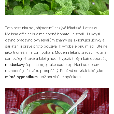
Tato rostlinka se „příjmením“ nazývá lékařská. Latinsky
Melissa officinalis a má hodně bohatou historii. Již kdysi
dávno pradávno byly lékařům známy její zklidňující účinky a
šarlatáni ji právě proto používali k výrobě elixíru mládi. Stejně
jako ti dnešní na tom bohatli. Moderní lékařství rostlinku zná
samozřejmě také a také ji hodně využívá. Bylinkáři doporučují
meduňkový čaj
a sami jej také často pijí. Není se co divit,
rozhodně je člověku prospěšný. Používá se však také jako
mírné hypnotikum
, což souvisí se spánkem.