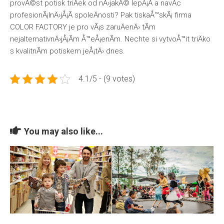
provÃ©st potisk triÄek od nÄ›jakÃ© lepÅ¡Ã­ a navÃ­c
profesionÃ¡lnÄ›jÅ¡Ã­ spoleÄnosti? Pak tiskaÅ™skÃ¡ firma
COLOR FACTORY je pro vÃ¡s zaruÄenÄ› tÃ­m
nejalternativnÄ›jÅ¡Ã­m Å™eÅ¡enÃ­m. Nechte si vytvoÅ™it triÄko
s kvalitnÃ­m potiskem jeÅ¡tÄ› dnes.
4.1/5 - (9 votes)
You may also like...