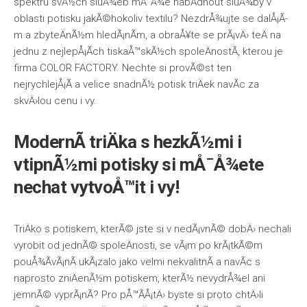
spektru svÃ½ch sluÅ¾eb mÅ¯Å¾e nabÃ­dnout sluÅ¾by v
oblasti potisku jakÃ©hokoliv textilu? NezdrÅ¾ujte se dalÅ¡Ã­
m a zbyteÄnÃ½m hledÃ¡nÃ­m, a obraÅ¥te se prÃ¡vÄ› teÄ na
jednu z nejlepÅ¡Ã­ch tiskaÅ™skÃ½ch spoleÄnostÃ­, kterou je
firma COLOR FACTORY. Nechte si provÃ©st ten
nejrychlejÅ¡Ã­ a velice snadnÃ½
potisk triÄek
navÃ­c za
skvÄ›lou cenu i vy.
ModernÃ­ triÄka s hezkÃ½mi i
vtipnÃ½mi potisky si mÅ¯Å¾ete
nechat vytvoÅ™it i vy!
TriÄko s potiskem, kterÃ© jste si v nedÃ¡vnÃ© dobÄ› nechali
vyrobit od jednÃ© spoleÄnosti, se vÃ¡m po krÃ¡tkÃ©m
pouÅ¾Ã­vÃ¡nÃ­ ukÃ¡zalo jako velmi nekvalitnÃ­ a navÃ­c s
naprosto zniÄenÃ½m potiskem, kterÃ½ nevydrÅ¾el ani
jemnÃ© vyprÃ¡nÃ­? Pro pÅ™Ã­Å¡tÄ› byste si proto chtÄ›li