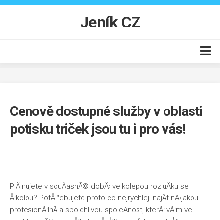
Skip
to
Jeník CZ
content
Auto moto
Business
Cenově dostupné služby v oblasti
Byt
potisku triček jsou tu i pro vás!
Finance
Online
Produkty
Vzdělání
PlÃ¡nujete v souÄasnÃ© dobÄ› velkolepou rozluÄku se
Å¡kolou? PotÅ™ebujete proto co nejrychleji najÃ­t nÄ›jakou
profesionÃ¡lnÃ­ a spolehlivou spoleÄnost, kterÃ¡ vÃ¡m ve