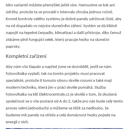
této
variantě můžete přemýšlet ještě více
. Nemusíme se bát ani
údržby, protože ta se provádí v intervalu zhruba jednou ročně.
Kromě kontroly celého systému je dobré panely udržovat čisté, aby
na ně dopadalo co nejvíce slunečního záření. Systém se dá klidně
napojit na tepelné čerpadlo, klimatizaci a další přístroje, díky čemuž
získáme plně fungující celek, který
pracuje hezky na sluneční
paprsky
.
Kompletní zařízení
Aby nám vše šlapalo a napřed jsme se dozvěděli, jestli se nám
fotovoltaika vyplatí, tak na tomto projektu musí pracovat
specialisté, protože ti tomuto oboru skvěle rozumí a také mají
moderní techniku, která jim v práci skvěle pomáhá. Služba
fotovoltaika na klíč Elektrocentraly.cz
je skvělá v tom, že zkušená
společnost se
o vše postará od A do Z
, takže pro nás bude celý tento
proces velmi jednoduchý a můžeme se těšit za nedlouho, že
budeme mít panely na střeše a celá domácnost
hezky pojede na
energii z nich
.