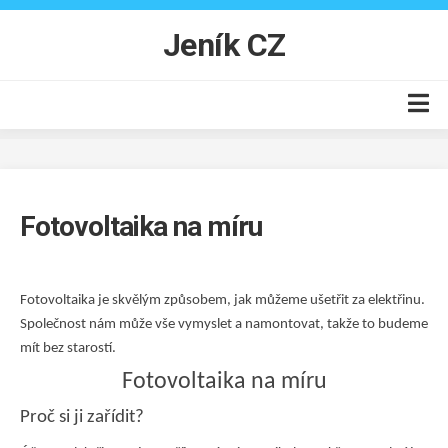
Skip
to
Jeník CZ
content
Auto moto
Business
Fotovoltaika na míru
Byt
Finance
Online
Fotovoltaika je skvělým způsobem, jak můžeme ušetřit za elektřinu.
Společnost nám může vše vymyslet a namontovat, takže to budeme
Produkty
mít bez starostí.
Vzdělání
Fotovoltaika na míru
Proč si ji zařídit?