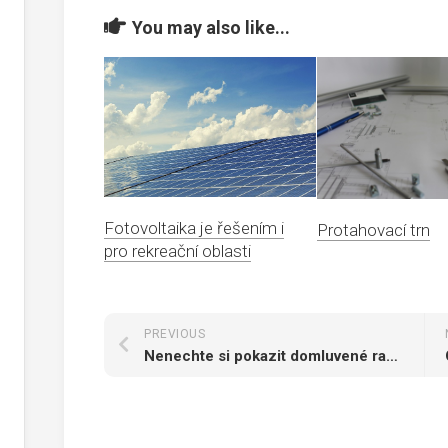
You may also like...
Fotovoltaika je řešením i
Protahovací trn
pro rekreační oblasti
PREVIOUS
Nenechte si pokazit domluvené rande kvůli úniku vody v bytě