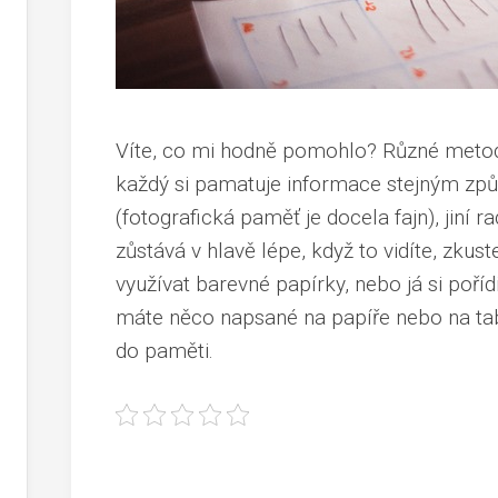
Víte, co mi hodně pomohlo? Různé metody
každý si pamatuje informace stejným způ
(fotografická paměť je docela fajn), jiní
zůstává v hlavě lépe, když to vidíte, zkus
využívat barevné papírky, nebo já si pořídi
máte něco napsané na papíře nebo na ta
do paměti.