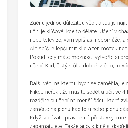
Začnu jednou důležitou věcí, a tou je nají
učit, je klíčové, kde to děláte. Učení v 
nebo televize, vám spíš asi nepomůže, ale
Ale spíš je lepší mít klid a ten mozek nec
Pokud tedy máte možnost, vytvořte si pro
učení. Klid, čistý stůl a dobré světlo, to
Další věc, na kterou bych se zaměřila, je r
Nikdo neřekl, že musíte sedět a učit se 4 h
rozdělte si učení na menší části, které 
zaměřte na jednu kapitolu nebo jednu část
Když si dáváte pravidelné přestávky, moze
zapamatujete. Takže ano, klidně si dopřej