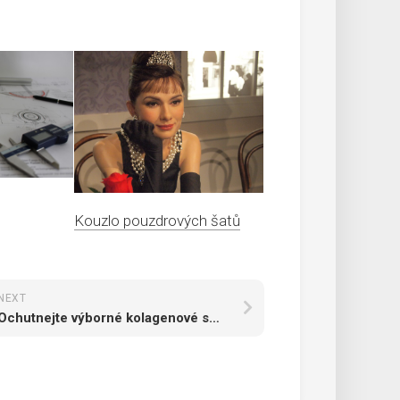
Kouzlo pouzdrových šatů
NEXT
Ochutnejte výborné kolagenové smoothie