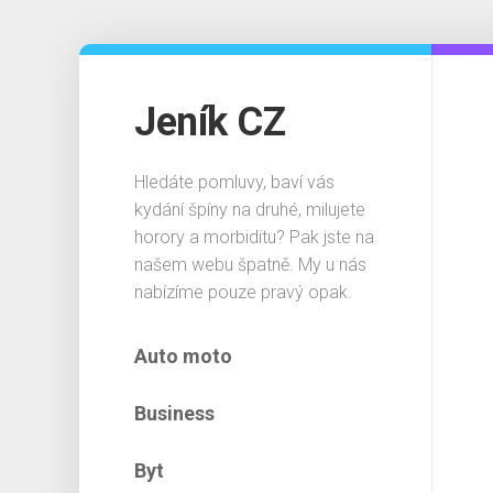
Skip
to
content
Jeník CZ
Hledáte pomluvy, baví vás
kydání špíny na druhé, milujete
horory a morbiditu? Pak jste na
našem webu špatně. My u nás
nabízíme pouze pravý opak.
Auto moto
Business
Byt