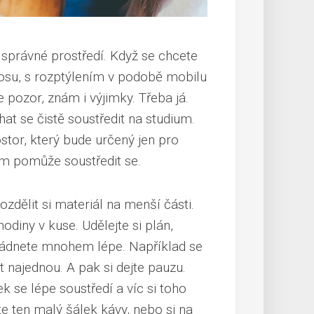
t správné prostředí. Když se chcete
chaosu, s rozptýlením v podobě mobilu
 pozor, znám i výjimky. Třeba já.
hat se čistě soustředit na studium.
stor, který bude určený jen pro
 vám pomůže soustředit se.
ozdělit si materiál na menší části.
odiny v kuse. Udělejte si plán,
zvládnete mnohem lépe. Například se
 najednou. A pak si dejte pauzu.
k se lépe soustředí a víc si toho
te ten malý šálek kávy, nebo si na