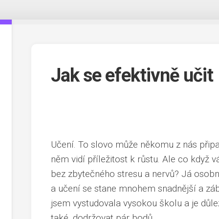
Jak se efektivně učit
Učení. To slovo může někomu z nás připad
něm vidí příležitost k růstu. Ale co když v
bez zbytečného stresu a nervů? Já osobn
a učení se stane mnohem snadnější a zá
jsem vystudovala vysokou školu a je důle
také, dodržovat pár bodů.