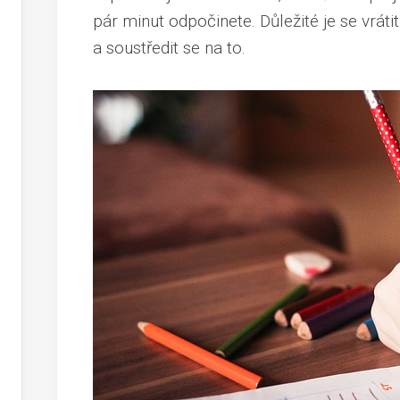
pár minut odpočinete. Důležité je se vráti
a soustředit se na to.