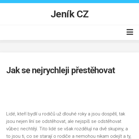
Skip
to
Jeník CZ
content
Auto moto
Business
Jak se nejrychleji přestěhovat
Byt
Finance
Online
Produkty
Lidé, kteří bydlí u rodičů už dlouhé roky a jsou dospělí, tak
Vzdělání
jsou nejen líní se odstěhovat, ale nejspíš se odstěhovat
vůbec nechtějí. Tito lidé se však rozdělují na dvě skupiny, a
to jsou ti, co se starají o rodiče a nemohou nikam odejít a ty,