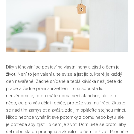
Díky stěhování se postaví na vlastní nohy a zjistí o čem je
život. Není to jen válení u televize a jíst jídlo, které je každý
den navařené. Žádné snídaně a teplá kávička než jdete do
práce a žádné praní ani žehlení. To si spousta lidí
neuvědomuje, to co máte doma není standard, ale je to
něco, co pro vás dělají rodiče, protože vás mají rádi. Zkuste
se nad tím zamyslet a zvážit, zda jim oplácíte stejnou mincí.
Nikdo nechce vyhánět své potomky z domu nebo bytu, ale
je potřeba aby zjistili o čem je život. Domluvte se proto, aby
šel nebo šla do pronájmu a zkusili si o čem je život. Prospěje