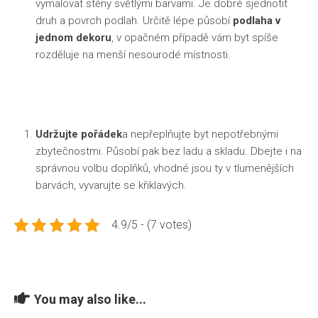
vymalovat stěny světlými barvami. Je dobré sjednotit
druh a povrch podlah. Určitě lépe působí
podlaha v
jednom dekoru
, v opačném případě vám byt spíše
rozděluje na menší nesourodé místnosti.
Udržujte pořádek
a nepřeplňujte byt nepotřebnými
zbytečnostmi. Působí pak bez ladu a skladu. Dbejte i na
správnou volbu doplňků, vhodné jsou ty v tlumenějších
barvách, vyvarujte se křiklavých.
4.9/5 - (7 votes)
You may also like...