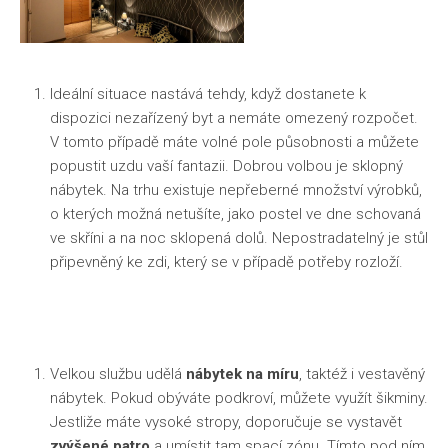
Ideální situace nastává tehdy, když dostanete k
dispozici nezařízený byt a nemáte omezený rozpočet.
V tomto případě máte volné pole působnosti a můžete
popustit uzdu vaší fantazii. Dobrou volbou je
sklopný
nábytek
. Na trhu existuje nepřeberné množství výrobků,
o kterých možná netušíte, jako postel ve dne schovaná
ve skříni a na noc sklopená dolů. Nepostradatelný je stůl
připevněný ke zdi, který se v případě potřeby rozloží.
Velkou službu udělá
nábytek na míru
, taktéž i vestavěný
nábytek. Pokud obýváte podkroví, můžete využít šikminy.
Jestliže máte vysoké stropy, doporučuje se vystavět
zvýšené patro
a umístit tam spací zónu. Tímto pod ním