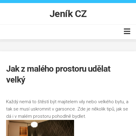
Skip
to
Jeník CZ
content
Auto moto
Business
Jak z malého prostoru udělat
Byt
velký
Finance
Online
Produkty
Každý nemá to štěstí být majitelem vily nebo velkého bytu, a
tak se musí uskromnit v garsonce. Zde je několik tipů, jak se
Vzdělání
dá i v malém prostoru pohodlně bydlet.