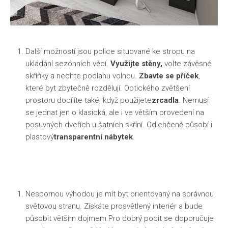
Další možností jsou police situované ke stropu na
ukládání sezónních věcí.
Využijte stěny,
volte závěsné
skříňky a nechte podlahu volnou.
Zbavte se příček
,
které byt zbytečně rozdělují. Optického zvětšení
prostoru docílíte také, když použijete
zrcadla
. Nemusí
se jednat jen o klasická, ale i ve větším provedení na
posuvných dveřích u šatních skříní. Odlehčeně působí i
plastový
transparentní nábytek
.
Nespornou výhodou je mít byt orientovaný na správnou
světovou stranu. Získáte prosvětlený interiér a bude
působit větším dojmem.Pro dobrý pocit se doporučuje