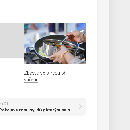
Zbavte se stresu při
?
vaření!
NEXT
Pokojové rostliny, díky kterým se nám bude lépe dýchat