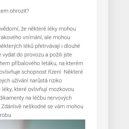
ntem ohrozit?
euvědomí, že některé léky mohou
 zrakového vnímání, ale mohou
některých léků přetrvávají i dlouhé
e vydat do provozu a požili jste
ahem příbalového letáku, na kterém
ovlivňuje schopnost řízení. Některé
ejich užívání narůstá riziko
 léky, které ovlivňují mozkovou
medikamenty na léčbu nervových
ty. Zdánlivě neškodné se vám mohou
robu.