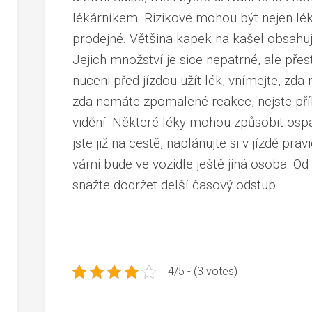
lékárníkem. Rizikové mohou být nejen léky
prodejné. Většina kapek na kašel obsahuje
Jejich množství je sice nepatrné, ale přes
nuceni před jízdou užít lék, vnímejte, zda
zda nemáte zpomalené reakce, nejste pří
vidění. Některé léky mohou způsobit os
jste již na cestě, naplánujte si v jízdě pra
vámi bude ve vozidle ještě jiná osoba. Od 
snažte dodržet delší časový odstup.
4/5 - (3 votes)