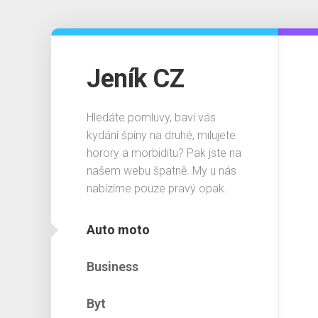
Skip
to
content
Jeník CZ
Hledáte pomluvy, baví vás
kydání špíny na druhé, milujete
horory a morbiditu? Pak jste na
našem webu špatně. My u nás
nabízíme pouze pravý opak.
Auto moto
Business
Byt