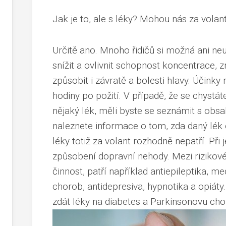
Jak je to, ale s léky? Mohou nás za vola
Určitě ano. Mnoho řidičů si možná ani n
snížit a ovlivnit schopnost koncentrace,
způsobit i závratě a bolesti hlavy. Účinky 
hodiny po požití. V případě, že se chystát
nějaký lék, měli byste se seznámit s obs
naleznete informace o tom, zda daný lék 
léky totiž za volant rozhodně nepatří. Při j
způsobení dopravní nehody. Mezi rizikové
činnost, patří například antiepileptika, 
chorob, antidepresiva, hypnotika a opiá
zdát léky na diabetes a Parkinsonovu cho