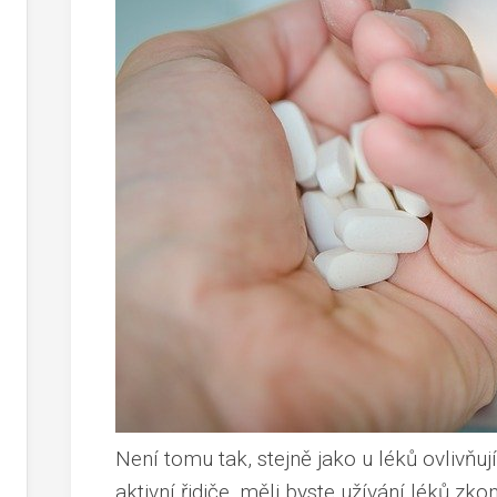
Není tomu tak, stejně jako u léků ovlivňuj
aktivní řidiče, měli byste užívání léků zk