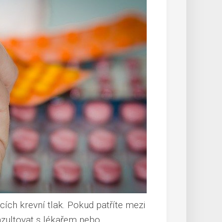
ících krevní tlak. Pokud patříte mezi
onzultovat s lékařem nebo