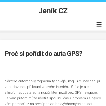
Skip
to
Jeník CZ
content
Auto moto
Business
Proč si pořídit do auta GPS?
Byt
Finance
Online
Produkty
Některé automobily, zejména ty novější, mají GPS navigaci již
zabudovanou při koupi ve svém interiéru. Stále je ale na
Vzdělání
silnicích spousta aut a řidičů, kteří jezdí bez GPS navigace.
Ta vám přitom může ušetřit spoustu času, problémů a někdy
vám pomoci i z na první pohled bezvýchodných situací.