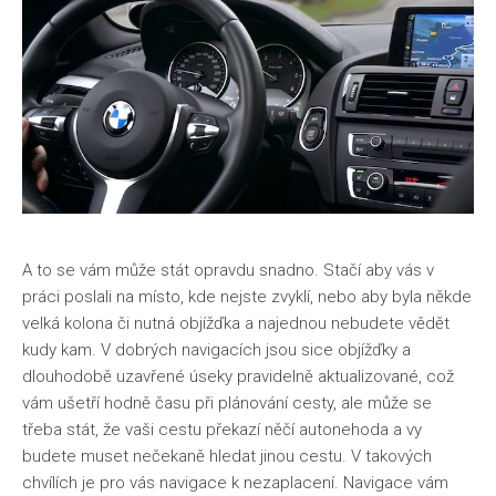
A to se vám může stát opravdu snadno. Stačí aby vás v
práci poslali na místo, kde nejste zvyklí, nebo aby byla někde
velká kolona či nutná objížďka a najednou nebudete vědět
kudy kam. V dobrých navigacích jsou sice objížďky a
dlouhodobě uzavřené úseky pravidelně aktualizované, což
vám ušetří hodně času při plánování cesty, ale může se
třeba stát, že vaši cestu překazí něčí autonehoda a vy
budete muset nečekaně hledat jinou cestu. V takových
chvílích je pro vás navigace k nezaplacení.
Navigace vám