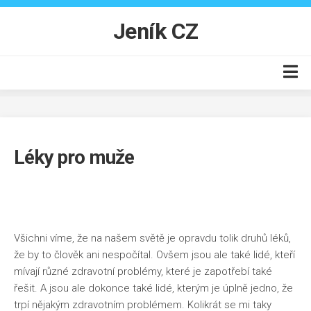
Skip
to
Jeník CZ
content
Auto moto
Business
Léky pro muže
Byt
Finance
Online
Produkty
Všichni víme, že na našem světě je opravdu tolik druhů léků,
že by to člověk ani nespočítal. Ovšem jsou ale také lidé, kteří
Vzdělání
mívají různé zdravotní problémy, které je zapotřebí také
řešit. A jsou ale dokonce také lidé, kterým je úplně jedno, že
trpí nějakým zdravotním problémem. Kolikrát se mi taky