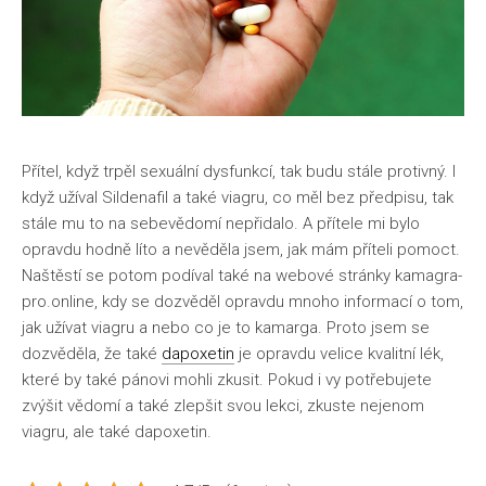
Přítel, když trpěl sexuální dysfunkcí, tak budu stále protivný. I
když užíval Sildenafil a také viagru, co měl bez předpisu, tak
stále mu to na sebevědomí nepřidalo. A přítele mi bylo
opravdu hodně líto a nevěděla jsem, jak mám příteli pomoct.
Naštěstí se potom podíval také na webové stránky kamagra-
pro.online, kdy se dozvěděl opravdu mnoho informací o tom,
jak užívat viagru a nebo co je to kamarga. Proto jsem se
dozvěděla, že také
dapoxetin
je opravdu velice kvalitní lék,
které by také pánovi mohli zkusit. Pokud i vy potřebujete
zvýšit vědomí a také zlepšit svou lekci, zkuste nejenom
viagru, ale také dapoxetin.