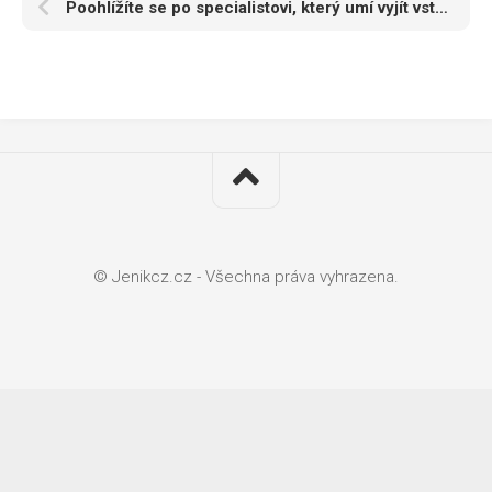
Poohlížíte se po specialistovi, který umí vyjít vstříc rozličným potřebám zákazníků?
© Jenikcz.cz - Všechna práva vyhrazena.