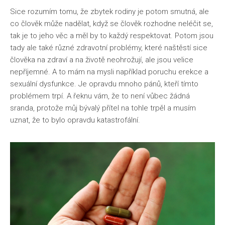
Sice rozumím tomu, že zbytek rodiny je potom smutná, ale
co člověk může nadělat, když se člověk rozhodne neléčit se,
tak je to jeho věc a měl by to každý respektovat. Potom jsou
tady ale také různé zdravotní problémy, které naštěstí sice
člověka na zdraví a na životě neohrožují, ale jsou velice
nepříjemné. A to mám na mysli například poruchu erekce a
sexuální dysfunkce. Je opravdu mnoho pánů, kteří tímto
problémem trpí. A řeknu vám, že to není vůbec žádná
sranda, protože můj bývalý přítel na tohle trpěl a musím
uznat, že to bylo opravdu katastrofální.