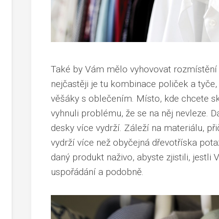
Také by Vám mělo vyhovovat rozmístění je
nejčastěji je tu kombinace poliček a tyče,
věšáky s oblečením
. Místo, kde chcete s
vyhnuli problému, že se na něj nevleze. Dál
desky více vydrží. Záleží na materiálu, p
vydrží více než obyčejná dřevotříska
potaž
daný produkt naživo, abyste zjistili, jestli
uspořádání a podobně.