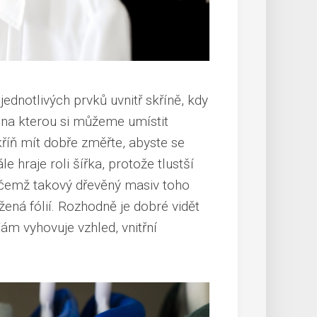
dnotlivých prvků uvnitř skříně, kdy
 na kterou si
můžeme umístit
kříň mít dobře změřte, abyste se
e hraje roli šířka, protože tlustší
řičemž takový
dřevěný masiv toho
ená fólií. Rozhodně je dobré vidět
 Vám vyhovuje vzhled, vnitřní