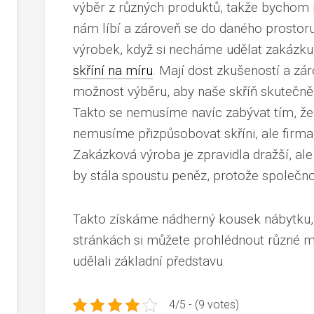
výběr z různých produktů, takže bychom m
nám líbí a zároveň se do daného prostor
výrobek, když si necháme udělat zakázku 
skříní na míru
. Mají dost zkušeností a z
možnost výběru
, aby naše skříň skutečně
Takto se nemusíme navíc zabývat tím, ž
nemusíme přizpůsobovat skříni, ale firm
Zakázková výroba je zpravidla dražší, ale
by stála spoustu peněz, protože
společno
Takto získáme nádherný kousek nábytku, k
stránkách si můžete prohlédnout různé ma
udělali základní představu.
4/5 - (9 votes)