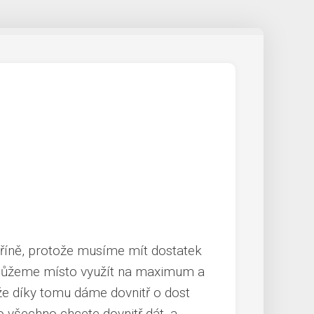
říně, protože musíme mít dostatek
 můžeme místo využít na maximum a
ože díky tomu dáme dovnitř o dost
co všechno chcete dovnitř dát, a