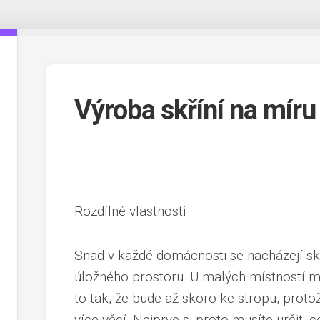
Výroba skříní na míru
Rozdílné vlastnosti
Snad v každé domácnosti se nacházejí sk
úložného prostoru. U malých místností
to tak, že bude až skoro ke stropu, prot
více věcí. Nejprve si proto musíte určit, 