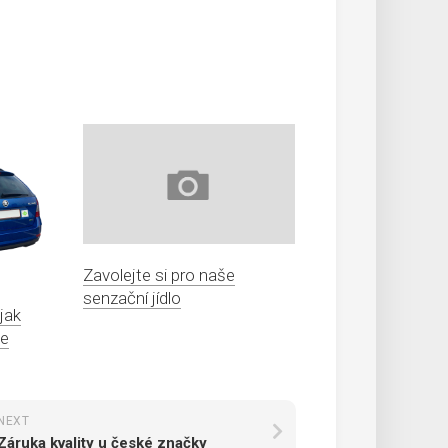
Zavolejte si pro naše
senzační jídlo
 jak
te
NEXT
Záruka kvality u české značky