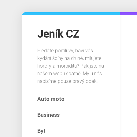
Skip
to
content
Jeník CZ
Hledáte pomluvy, baví vás
kydání špíny na druhé, milujete
horory a morbiditu? Pak jste na
našem webu špatně. My u nás
nabízíme pouze pravý opak.
Auto moto
Business
Byt