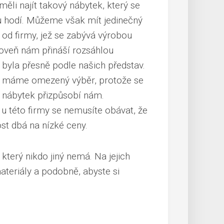
ěli najít takový nábytek, který se
u hodí. Můžeme však mít jedinečný
od firmy, jež se zabývá výrobou
ároveň nám
přináší rozsáhlou
 byla přesně podle našich představ.
e máme omezený výběr, protože se
a
nábytek přizpůsobí nám
.
 u této firmy se nemusíte obávat, že
st dbá na nízké ceny
.
terý nikdo jiný nemá. Na jejich
teriály a podobně, abyste si